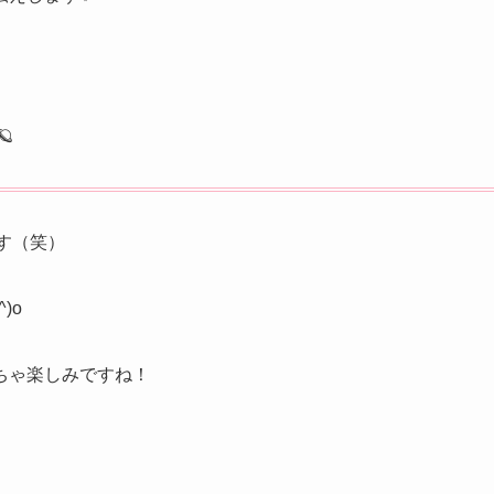

です（笑）
)o
ちゃ楽しみですね！