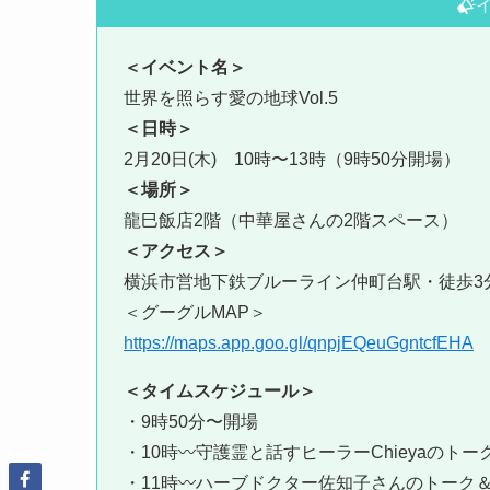
＜イベント名＞
世界を照らす愛の地球Vol.5
＜日時＞
2月20日(木) 10時〜13時（9時50分開場）
＜場所＞
龍巳飯店2階（中華屋さんの2階スペース）
＜アクセス＞
横浜市営地下鉄ブルーライン仲町台駅・徒歩3
＜グーグルMAP＞
https://maps.app.goo.gl/qnpjEQeuGgntcfEHA
＜タイムスケジュール＞
・9時50分〜開場
・10時〰️守護霊と話すヒーラーChieyaのトー
・11時〰️ハーブドクター佐知子さんのトーク