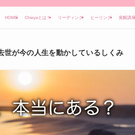
HOME
Chieyaとは？
リーディング
ヒーリング
覚醒講
去世が今の人生を動かしているしくみ